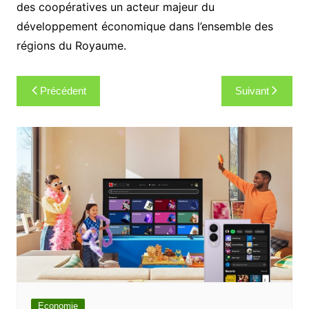
des coopératives un acteur majeur du
développement économique dans l’ensemble des
régions du Royaume.
Navigation
Précédent
Suivant
de
l’article
Economie