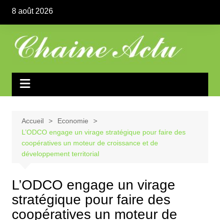
Aller
8 août 2026
au
contenu
Accueil
Economie
L’ODCO engage un virage stratégique pour faire des
coopératives un moteur de croissance et de
développement territorial
L’ODCO engage un virage
stratégique pour faire des
coopératives un moteur de