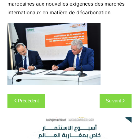
marocaines aux nouvelles exigences des marchés
internationaux en matière de décarbonation.
Navigation
Précédent
Suivant
de
l’article