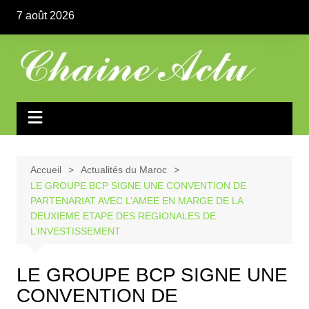
Aller
7 août 2026
au
contenu
Accueil
Actualités du Maroc
LE GROUPE BCP SIGNE UNE CONVENTION DE
PARTENARIAT AVEC L’AMEE EN MARGE DE LA
DEUXIEME ETAPE DES REGIONALES DE
L’INVESTISSEMENT
LE GROUPE BCP SIGNE UNE
CONVENTION DE