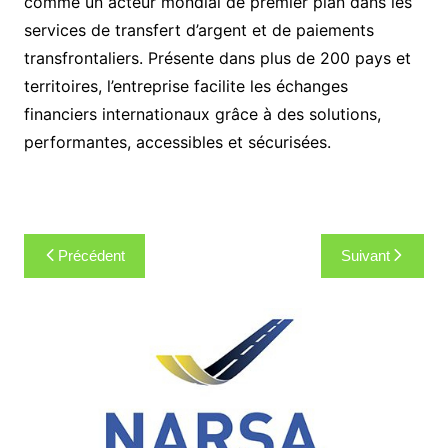
comme un acteur mondial de premier plan dans les
services de transfert d’argent et de paiements
transfrontaliers. Présente dans plus de 200 pays et
territoires, l’entreprise facilite les échanges
financiers internationaux grâce à des solutions,
performantes, accessibles et sécurisées.
Navigation
Précédent
Suivant
de
l’article