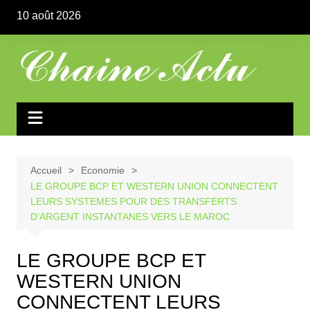
Aller
10 août 2026
au
contenu
Accueil
Economie
LE GROUPE BCP ET WESTERN UNION CONNECTENT
LEURS SYSTEMES POUR DES TRANSFERTS
D’ARGENT INSTANTANES VERS LE MAROC
LE GROUPE BCP ET
WESTERN UNION
CONNECTENT LEURS