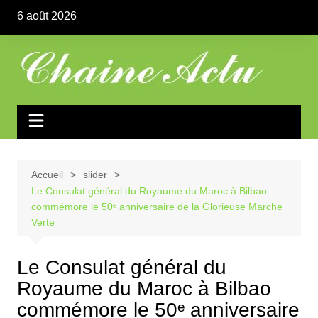
Aller
6 août 2026
au
contenu
Accueil
slider
Le Consulat général du Royaume du Maroc à Bilbao
commémore le 50ᵉ anniversaire de la Glorieuse Marche
Verte
Le Consulat général du
Royaume du Maroc à Bilbao
commémore le 50ᵉ anniversaire