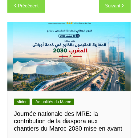
Navigation
Précédent
Suivant
de
l’article
slider
Actualités du Maroc
Journée nationale des MRE: la
contribution de la diaspora aux
chantiers du Maroc 2030 mise en avant