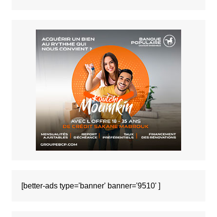
[better-ads type='banner' banner='9510' ]