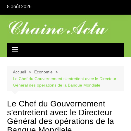
Aller
8 août 2026
au
contenu
Accueil
Economie
Le Chef du Gouvernement s’entretient avec le Directeur
Général des opérations de la Banque Mondiale
Le Chef du Gouvernement
s’entretient avec le Directeur
Général des opérations de la
Banque Mondiale