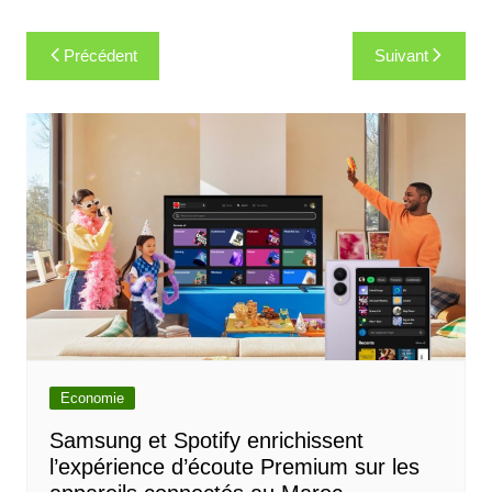
Navigation
Précédent
Suivant
de
l’article
Economie
Samsung et Spotify enrichissent
l’expérience d’écoute Premium sur les