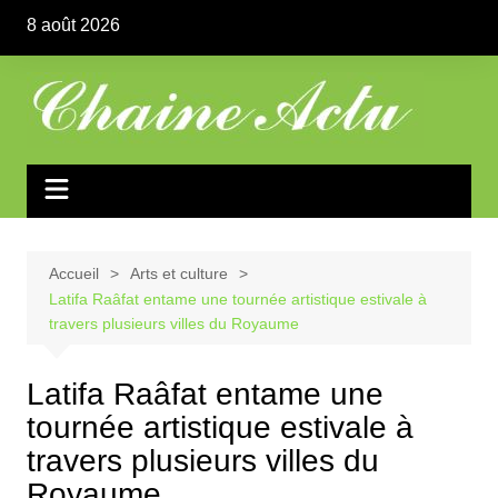
Aller
8 août 2026
au
contenu
Accueil
Arts et culture
Latifa Raâfat entame une tournée artistique estivale à
travers plusieurs villes du Royaume
Latifa Raâfat entame une
tournée artistique estivale à
travers plusieurs villes du
Royaume