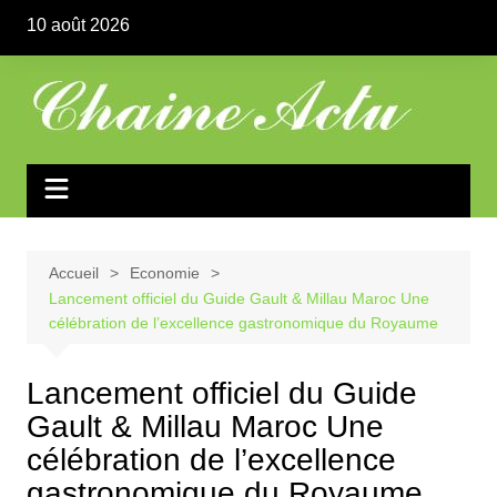
Aller
10 août 2026
au
contenu
Accueil
Economie
Lancement officiel du Guide Gault & Millau Maroc Une
célébration de l’excellence gastronomique du Royaume
Lancement officiel du Guide
Gault & Millau Maroc Une
célébration de l’excellence
gastronomique du Royaume