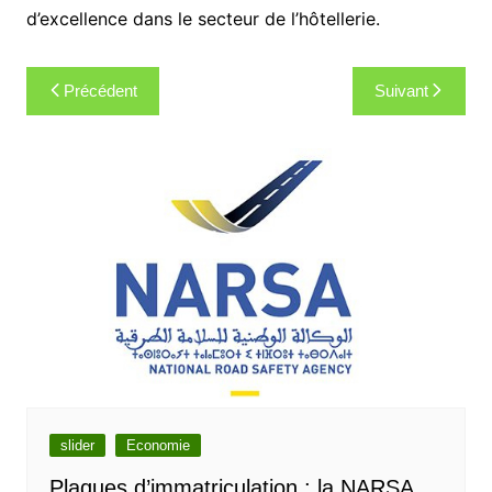
d’excellence dans le secteur de l’hôtellerie.
Navigation
Précédent
Suivant
de
l’article
slider
Economie
Plaques d’immatriculation : la NARSA