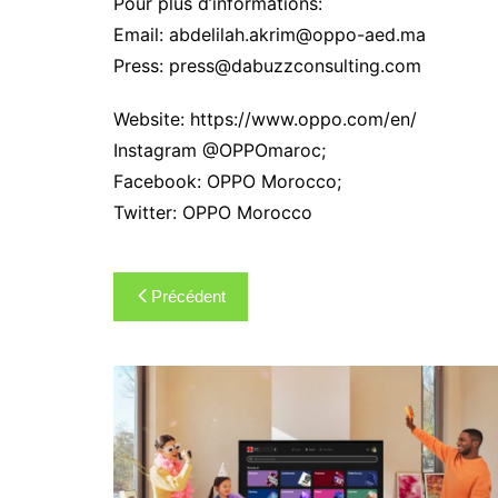
Pour plus d’informations:
Email: abdelilah.akrim@oppo-aed.ma
Press: press@dabuzzconsulting.com
Website: https://www.oppo.com/en/
Instagram @OPPOmaroc;
Facebook: OPPO Morocco;
Twitter: OPPO Morocco
Navigation
Précédent
de
l’article