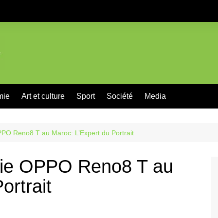
mie
Art et culture
Sport
Société
Media
PO Reno8 T au Maroc: L’Expert du Portrait
rie OPPO Reno8 T au
ortrait