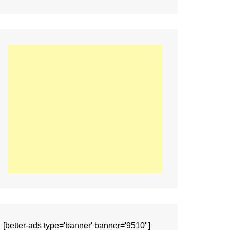
[better-ads type='banner' banner='9510' ]