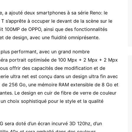
e, a ajouté deux smartphones à sa série Reno: le
 s’apprête à occuper le devant de la scène sur le
it 100MP de OPPO, ainsi que des fonctionnalités
t de design, avec une fluidité omniprésente.
le plus performant, avec un grand nombre
méra portrait optimisée de 100 Mpx + 2 Mpx + 2 Mpx
ous offrir des capacités dee modification et de
rie ultra net est conçu dans un design ultra fin avec
 de 256 Go, une mémoire RAM extensible de 8 Go et
antes. Le design en cuir de fibre de verre de couleur
n choix sophistiqué pour le style et la qualité
 sera doté d’un écran incurvé 3D 120hz, d’un
tille 40x et sera emballé dans des couleurs