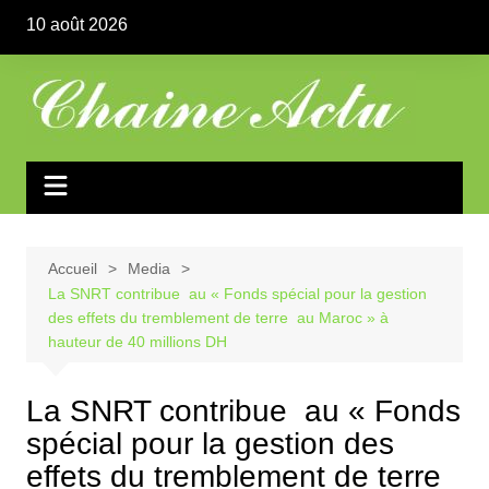
Aller
10 août 2026
au
contenu
Accueil
Media
La SNRT contribue au « Fonds spécial pour la gestion
des effets du tremblement de terre au Maroc » à
hauteur de 40 millions DH
La SNRT contribue au « Fonds
spécial pour la gestion des
effets du tremblement de terre