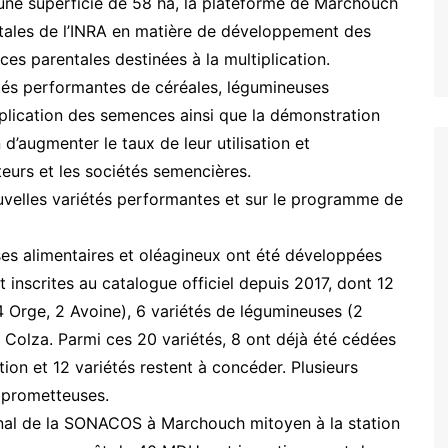
r une superficie de 58 ha, la plateforme de Marchouch
ntales de l’INRA en matière de développement des
es parentales destinées à la multiplication.
étés performantes de céréales, légumineuses
tiplication des semences ainsi que la démonstration
n d’augmenter le taux de leur utilisation et
teurs et les sociétés semencières.
uvelles variétés performantes et sur le programme de
ses alimentaires et oléagineux ont été développées
 inscrites au catalogue officiel depuis 2017, dont 12
 4 Orge, 2 Avoine), 6 variétés de légumineuses (2
 2 Colza. Parmi ces 20 variétés, 8 ont déjà été cédées
ion et 12 variétés restent à concéder. Plusieurs
t prometteuses.
ional de la SONACOS à Marchouch mitoyen à la station