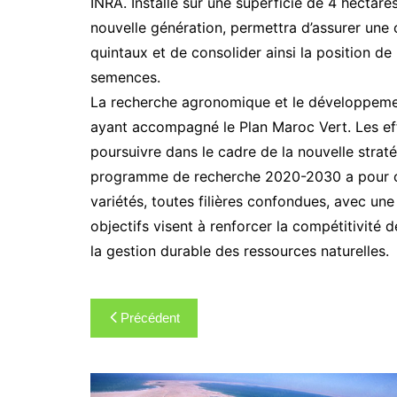
INRA. Installé sur une superficie de 4 hectar
nouvelle génération, permettra d’assurer un
quintaux et de consolider ainsi la position d
semences.
La recherche agronomique et le développement
ayant accompagné le Plan Maroc Vert. Les ef
poursuivre dans le cadre de la nouvelle stra
programme de recherche 2020-2030 a pour ob
variétés, toutes filières confondues, avec u
objectifs visent à renforcer la compétitivité d
la gestion durable des ressources naturelles.
Navigation
Précédent
de
l’article