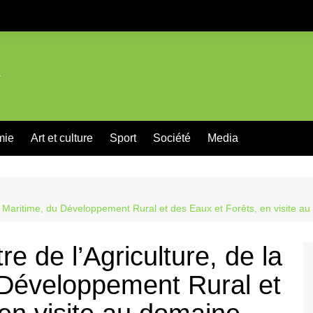
mie
Art et culture
Sport
Société
Media
he Maritime, du Développement Rural et des Eaux et Forêts, en visite
e de l’Agriculture, de la
 Développement Rural et