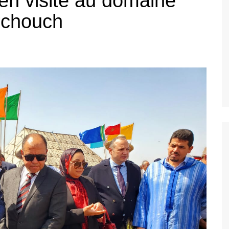
en visite au domaine
rchouch