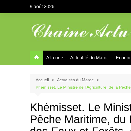
Aller
9 août 2026
au
contenu
A la une
Actualité du Maroc
Econo
Accueil
Actualités du Maroc
Khémisset. Le Ministre de l’Agriculture, de la Pêc
Khémisset. Le Ministr
Pêche Maritime, du