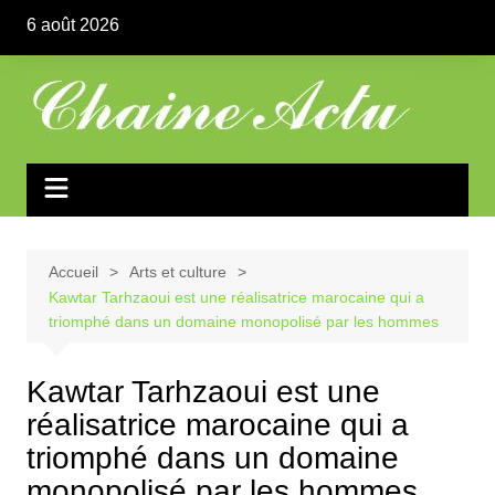
Aller
6 août 2026
au
contenu
Accueil
Arts et culture
Kawtar Tarhzaoui est une réalisatrice marocaine qui a
triomphé dans un domaine monopolisé par les hommes
Kawtar Tarhzaoui est une
réalisatrice marocaine qui a
triomphé dans un domaine
monopolisé par les hommes