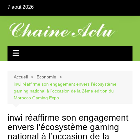
Aller
7 août 2026
au
contenu
Accueil
Economie
inwi réaffirme son engagement envers l’écosystème
gaming national à l’occasion de la 2ème édition du
Morocco Gaming Expo
inwi réaffirme son engagement
envers l’écosystème gaming
national à l’occasion de la