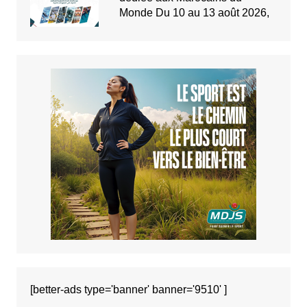
Monde Du 10 au 13 août 2026,
[better-ads type='banner' banner='9510' ]