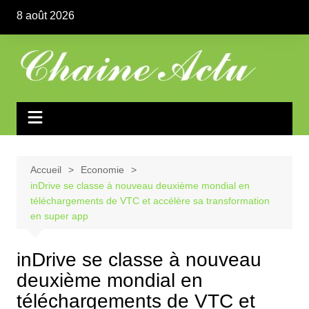
Aller
8 août 2026
au
contenu
Accueil
Economie
inDrive se classe à nouveau deuxième mondial en
téléchargements de VTC et accélère sa transformation
en super app
inDrive se classe à nouveau
deuxième mondial en
téléchargements de VTC et