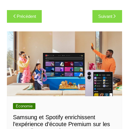
Navigation
Précédent
Suivant
de
l’article
Economie
Samsung et Spotify enrichissent
l’expérience d’écoute Premium sur les