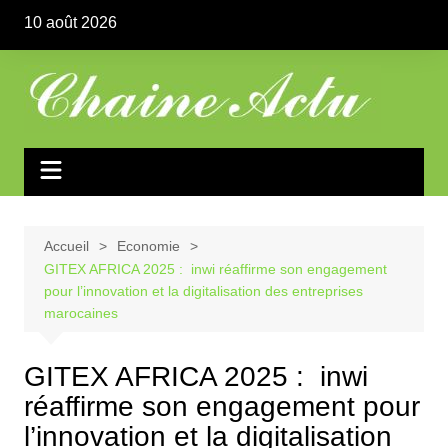
Aller
10 août 2026
au
contenu
Accueil
Economie
GITEX AFRICA 2025 : inwi réaffirme son engagement
pour l’innovation et la digitalisation des entreprises
marocaines
GITEX AFRICA 2025 : inwi
réaffirme son engagement pour
l’innovation et la digitalisation