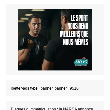
[better-ads type='banner' banner='9510' ]
Plaques d’immatriculation : la NARSA annonce