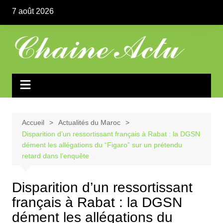
Aller
7 août 2026
au
contenu
Accueil
Actualités du Maroc
Disparition d’un ressortissant français à Rabat : la DGSN
dément les allégations du “Figaro” sur un prétendu
retard dans l’enquête
Disparition d’un ressortissant
français à Rabat : la DGSN
dément les allégations du