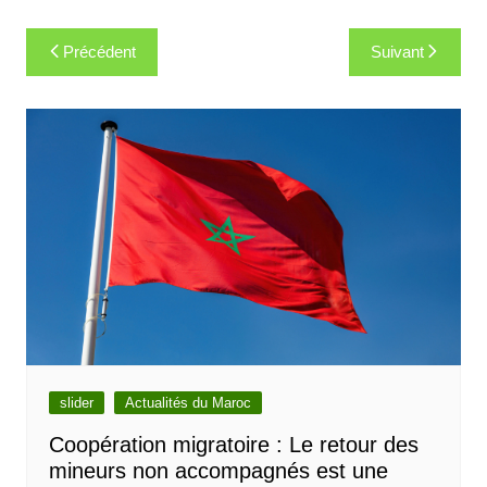
Navigation
Précédent
Suivant
de
l’article
slider
Actualités du Maroc
Coopération migratoire : Le retour des
mineurs non accompagnés est une