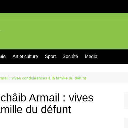
mie
Art et culture
Sport
Société
Media
mail : vives condoléances à la famille du défunt
châib Armail : vives
mille du défunt