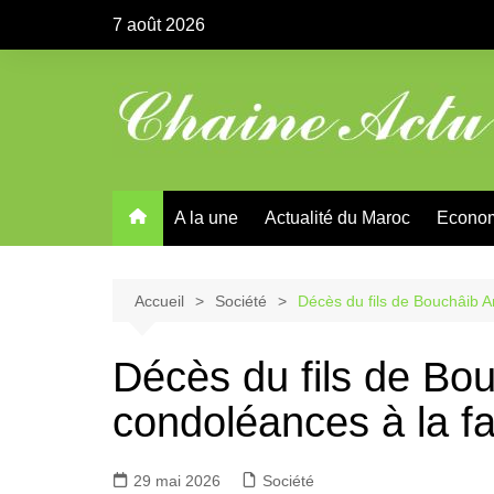
Aller
7 août 2026
au
contenu
A la une
Actualité du Maroc
Econo
Accueil
Société
Décès du fils de Bouchâib Ar
Décès du fils de Bou
condoléances à la fa
29 mai 2026
Société