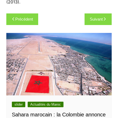
(2013).
Navigation
Précédent
Suivant
de
l’article
slider
Actualités du Maroc
Sahara marocain : la Colombie annonce