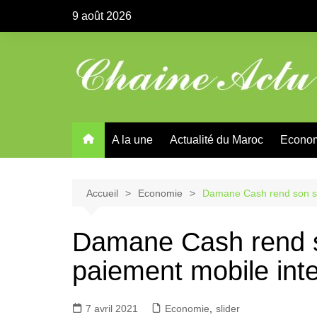
Aller
9 août 2026
au
contenu
A la une
Actualité du Maroc
Econo
Accueil
Economie
Damane Cash rend son se
Damane Cash rend s
paiement mobile int
7 avril 2021
Economie
,
slider