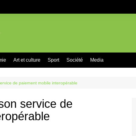
mie
Art et culture
Sport
Société
Media
rvice de paiement mobile interopérable
on service de
eropérable