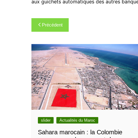
aux guichets automatiques des autres banqu
Navigation
Précédent
de
l’article
slider
Actualités du Maroc
Sahara marocain : la Colombie