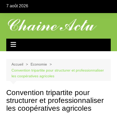
Aller
7 août 2026
au
contenu
Accueil
Economie
Convention tripartite pour structurer et professionnaliser
les coopératives agricoles
Convention tripartite pour
structurer et professionnaliser
les coopératives agricoles