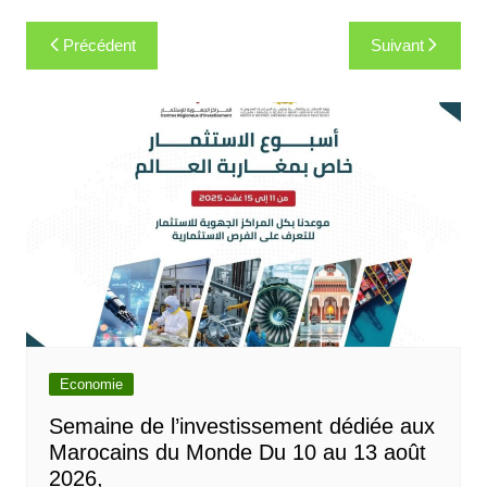
Navigation
Précédent
Suivant
de
l’article
Economie
Semaine de l’investissement dédiée aux
Marocains du Monde Du 10 au 13 août
2026,