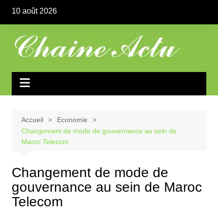
Aller
10 août 2026
au
contenu
Accueil
Economie
Changement de mode de gouvernance au sein de
Maroc Telecom
Changement de mode de
gouvernance au sein de Maroc
Telecom