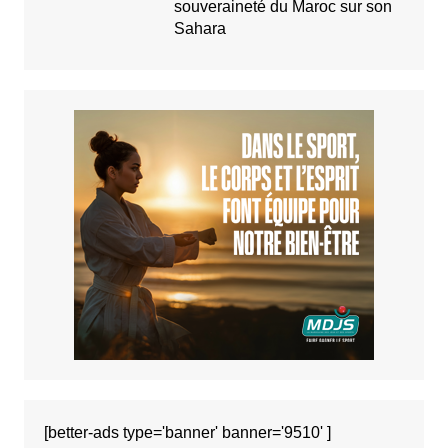
souveraineté du Maroc sur son
Sahara
[better-ads type='banner' banner='9510' ]