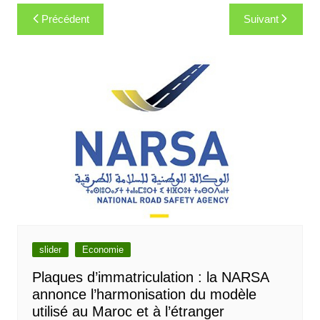
Navigation
Précédent
Suivant
de
l’article
slider
Economie
Plaques d’immatriculation : la NARSA
annonce l’harmonisation du modèle
utilisé au Maroc et à l’étranger