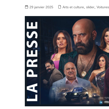
29 janvier 2025
Arts et culture
,
slider
,
Voitures