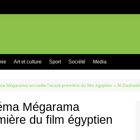
mie
Art et culture
Sport
Société
Media
ma Mégarama accueille l’avant-première du film égyptien « Al-Dashash
inéma Mégarama
mière du film égyptien