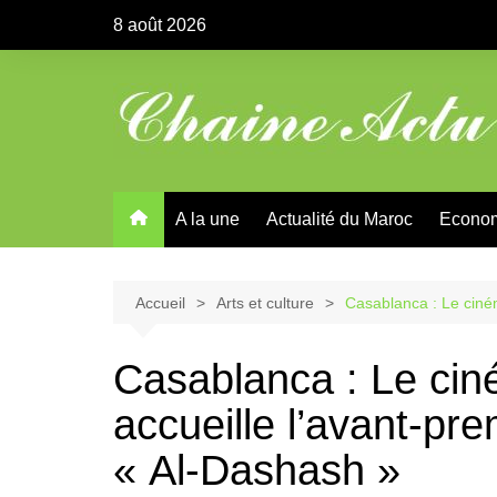
Aller
8 août 2026
au
contenu
A la une
Actualité du Maroc
Econo
Accueil
Arts et culture
Casablanca : Le ciné
Casablanca : Le c
accueille l’avant-pre
« Al-Dashash »