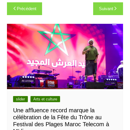
Navigation
Précédent
Suivant
de
l’article
slider
Arts et culture
Une affluence record marque la
célébration de la Fête du Trône au
Festival des Plages Maroc Telecom à