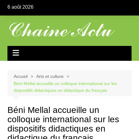
Aller
6 août 2026
au
contenu
Accueil
Arts et culture
Béni Mellal accueille un colloque international sur les
dispositifs didactiques en didactique du français
Béni Mellal accueille un
colloque international sur les
dispositifs didactiques en
didactique du français