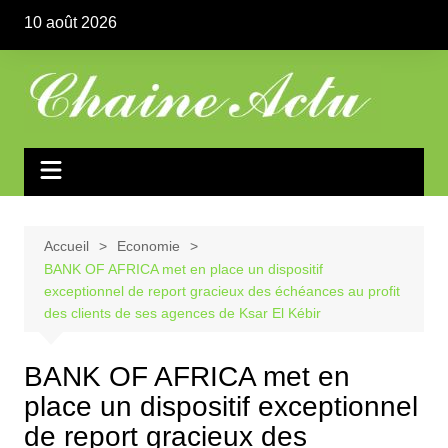
Aller
10 août 2026
au
contenu
Accueil
Economie
BANK OF AFRICA met en place un dispositif
exceptionnel de report gracieux des échéances au profit
des clients de ses agences de Ksar El Kébir
BANK OF AFRICA met en
place un dispositif exceptionnel
de report gracieux des