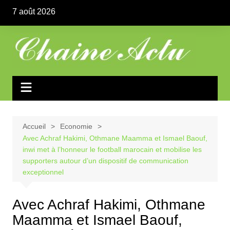
Aller
7 août 2026
au
contenu
Accueil
Economie
Avec Achraf Hakimi, Othmane Maamma et Ismael Baouf,
inwi met à l’honneur le football marocain et mobilise les
supporters autour d’un dispositif de communication
exceptionnel
Avec Achraf Hakimi, Othmane
Maamma et Ismael Baouf,