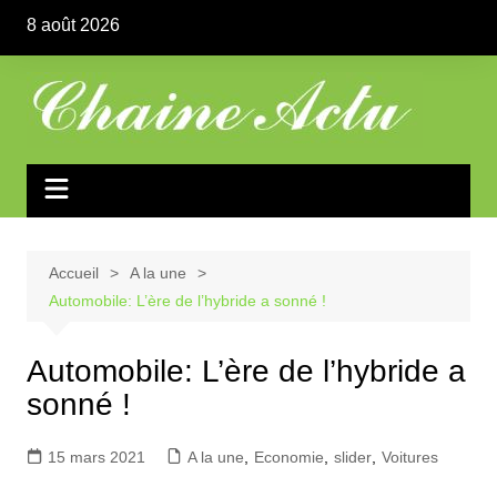
Aller
8 août 2026
au
contenu
Accueil
A la une
Automobile: L’ère de l’hybride a sonné !
Automobile: L’ère de l’hybride a
sonné !
15 mars 2021
A la une
,
Economie
,
slider
,
Voitures