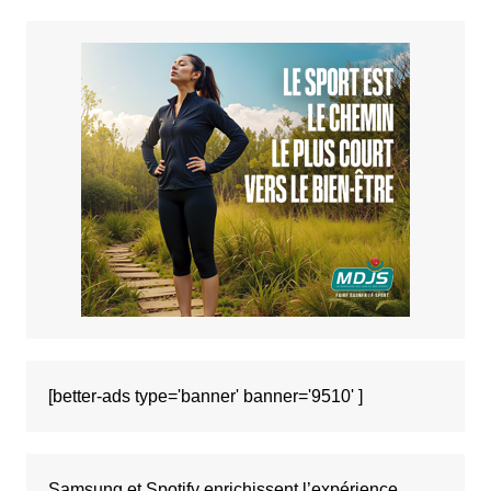
[better-ads type='banner' banner='9510' ]
Samsung et Spotify enrichissent l’expérience