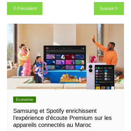
Navigation
Précédent
Suivant
de
l’article
Economie
Samsung et Spotify enrichissent
l’expérience d’écoute Premium sur les
appareils connectés au Maroc