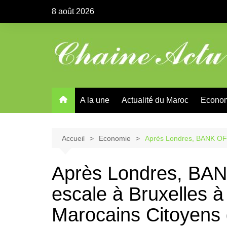
Aller
8 août 2026
au
contenu
A la une
Actualité du Maroc
Econo
Accueil
Economie
Après Londres, BANK OF A
Après Londres, BAN
escale à Bruxelles à
Marocains Citoyens