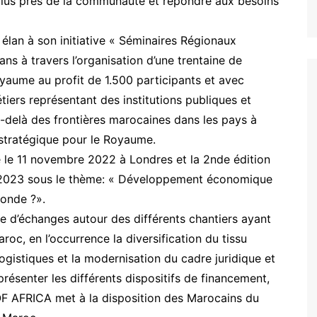
lus près de la communauté et répondre aux besoins
lan à son initiative « Séminaires Régionaux
s à travers l’organisation d’une trentaine de
yaume au profit de 1.500 participants et avec
ers représentant des institutions publiques et
 au-delà des frontières marocaines dans les pays à
stratégique pour le Royaume.
é le 11 novembre 2022 à Londres et la 2nde édition
er 2023 sous le thème: « Développement économique
Monde ?».
e d’échanges autour des différents chantiers ayant
roc, en l’occurrence la diversification du tissu
gistiques et la modernisation du cadre juridique et
présenter les différents dispositifs de financement,
 AFRICA met à la disposition des Marocains du