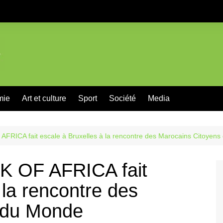
mie
Art et culture
Sport
Société
Media
FRICA fait escale à Bruxelles à la rencontre des Marocains Citoyen
K OF AFRICA fait
 la rencontre des
 du Monde