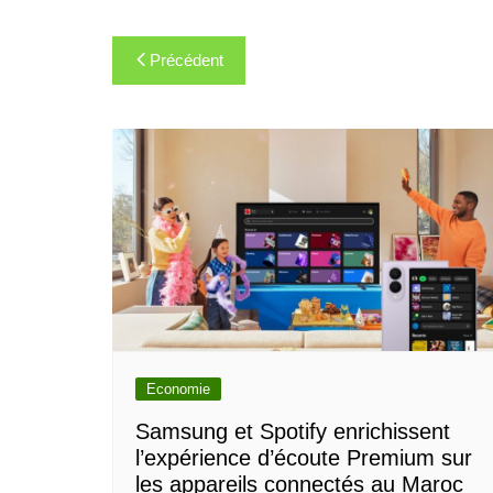
Navigation
Précédent
de
l’article
Economie
Samsung et Spotify enrichissent
l’expérience d’écoute Premium sur
les appareils connectés au Maroc