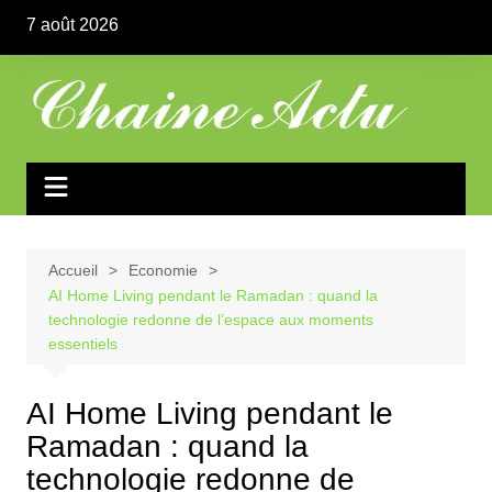
Aller
7 août 2026
au
contenu
Accueil
Economie
AI Home Living pendant le Ramadan : quand la
technologie redonne de l’espace aux moments
essentiels
AI Home Living pendant le
Ramadan : quand la
technologie redonne de