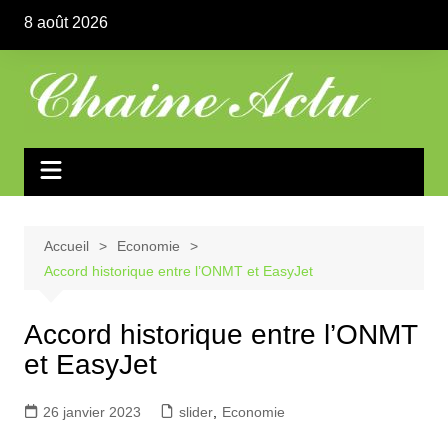
Aller
8 août 2026
au
contenu
Accueil
Economie
Accord historique entre l’ONMT et EasyJet
Accord historique entre l’ONMT
et EasyJet
26 janvier 2023
slider
,
Economie