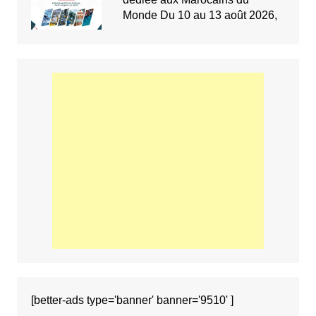
Monde Du 10 au 13 août 2026,
[better-ads type='banner' banner='9510' ]