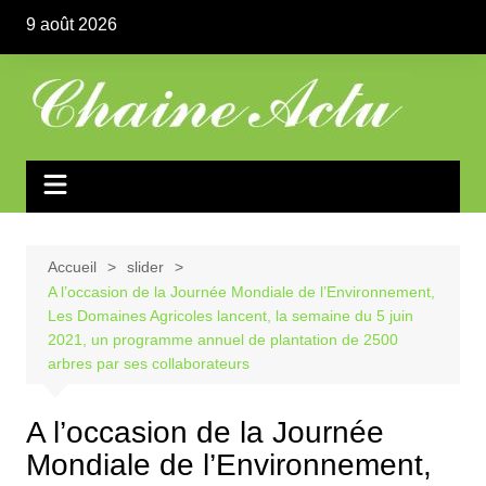
Aller
9 août 2026
au
contenu
Accueil
slider
A l’occasion de la Journée Mondiale de l’Environnement,
Les Domaines Agricoles lancent, la semaine du 5 juin
2021, un programme annuel de plantation de 2500
arbres par ses collaborateurs
A l’occasion de la Journée
Mondiale de l’Environnement,