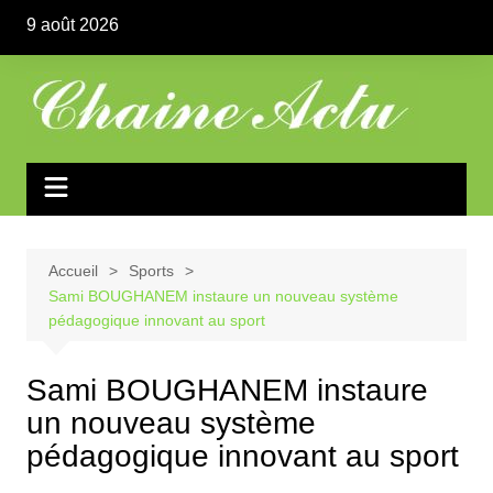
Aller
9 août 2026
au
contenu
Accueil
Sports
Sami BOUGHANEM instaure un nouveau système
pédagogique innovant au sport
Sami BOUGHANEM instaure
un nouveau système
pédagogique innovant au sport