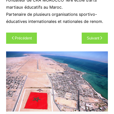
Fondateur de CKA MOROCCO 1ère école d’arts
martiaux éducatifs au Maroc.
Partenaire de plusieurs organisations sportivo-
éducatives internationales et nationales de renom.
Navigation
Précédent
Suivant
de
l’article