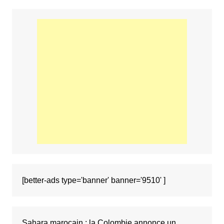
[better-ads type='banner' banner='9510' ]
Sahara marocain : la Colombie annonce un